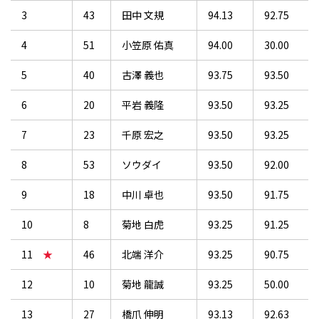
3
43
田中 文規
94.13
92.75
4
51
小笠原 佑真
94.00
30.00
5
40
古澤 義也
93.75
93.50
6
20
平岩 義隆
93.50
93.25
7
23
千原 宏之
93.50
93.25
8
53
ソウダイ
93.50
92.00
9
18
中川 卓也
93.50
91.75
10
8
菊地 白虎
93.25
91.25
11
★
46
北端 洋介
93.25
90.75
12
10
菊地 龍誠
93.25
50.00
13
27
橋爪 伸明
93.13
92.63