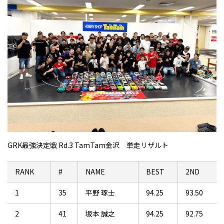
GRK最強決定戦 Rd.3 TamTam金沢 単走リザルト
RANK
#
NAME
BEST
2ND
1
35
平野 琢士
94.25
93.50
2
41
坂本 誠之
94.25
92.75