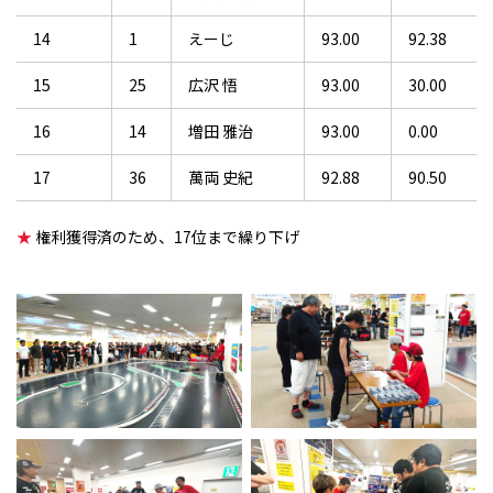
14
1
えーじ
93.00
92.38
15
25
広沢 悟
93.00
30.00
16
14
増田 雅治
93.00
0.00
17
36
萬両 史紀
92.88
90.50
★
権利獲得済のため、17位まで繰り下げ