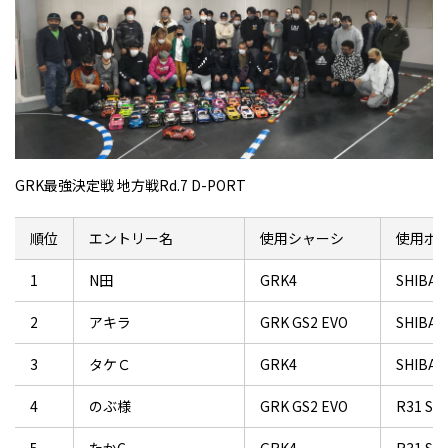
GRK最強決定戦 地方戦Rd.7 D-PORT
順位
エントリー名
使用シャーシ
使用ボ
1
N田
GRK4
SHIBAT
2
アキラ
GRK GS2 EVO
SHIBAT
3
タケＣ
GRK4
SHIBATA
4
のぶ様
GRK GS2 EVO
R31 SK