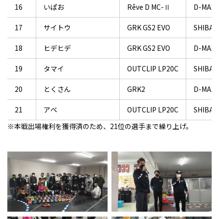
16
いぱお
Rêve D MC-Ⅱ
D-MAX 
17
サイトウ
GRK GS2 EVO
SHIBATA
18
ヒデヒデ
GRK GS2 EVO
D-MAX S
19
タマイ
OUTCLIP LP20C
SHIBATA
20
とくさん
GRK2
D-MAX S
21
アベ
OUTCLIP LP20C
SHIBATA
※本戦出場権利を獲得済のため、21位の選手まで繰り上げ。