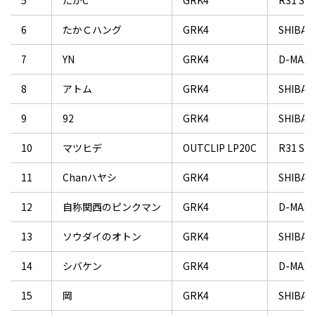
5
たかC
GRK4
R31 SK
6
たかＣハング
GRK4
SHIBATA
7
YN
GRK4
D-MAX S
8
アトム
GRK4
SHIBATA
9
92
GRK4
SHIBATA
10
マツヒデ
OUTCLIP LP20C
R31 SK
11
Chanハヤシ
GRK4
SHIBAT
12
自称関西のピンクマン
GRK4
D-MAX S
13
ソウダイのオトン
GRK4
SHIBATA
14
シバケン
GRK4
D-MAX S
15
岡
GRK4
SHIBATA