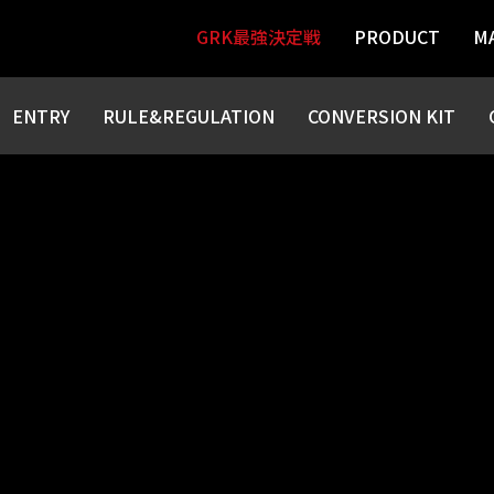
GRK最強決定戦
PRODUCT
M
HIBATA
ENTRY
RULE&REGULATION
CONVERSION KIT