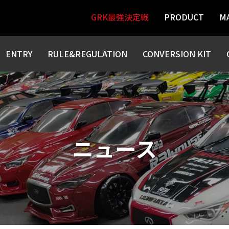
GRK最強決定戦
PRODUCT
M
HIBATA
ENTRY
RULE&REGULATION
CONVERSION KIT
ニュース