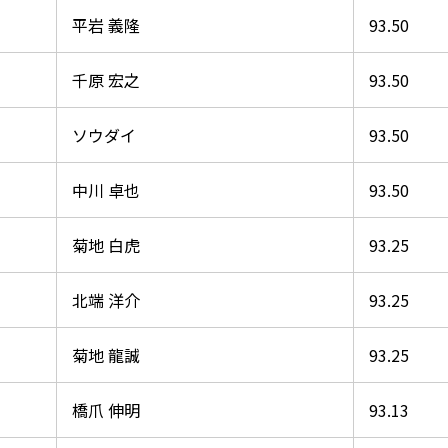
平岩 義隆
93.50
千原 宏之
93.50
ソウダイ
93.50
中川 卓也
93.50
菊地 白虎
93.25
北端 洋介
93.25
菊地 龍誠
93.25
橋爪 伸明
93.13