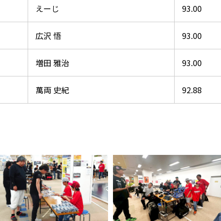
えーじ
93.00
広沢 悟
93.00
増田 雅治
93.00
萬両 史紀
92.88