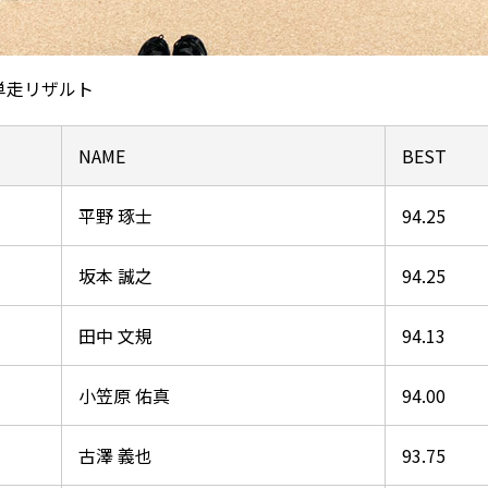
 単走リザルト
NAME
BEST
平野 琢士
94.25
坂本 誠之
94.25
田中 文規
94.13
小笠原 佑真
94.00
古澤 義也
93.75