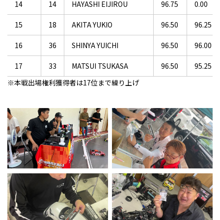
14
14
HAYASHI EIJIROU
96.75
0.00
15
18
AKITA YUKIO
96.50
96.25
16
36
SHINYA YUICHI
96.50
96.00
17
33
MATSUI TSUKASA
96.50
95.25
※本戦出場権利獲得者は17位まで繰り上げ