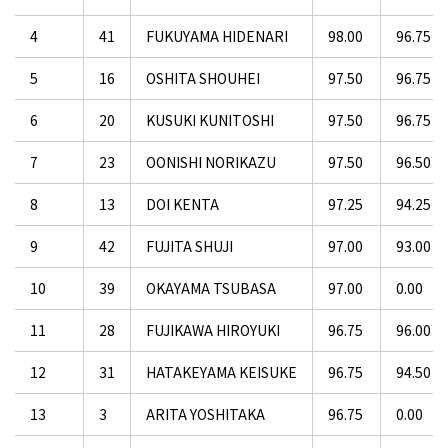
4
41
FUKUYAMA HIDENARI
98.00
96.75
5
16
OSHITA SHOUHEI
97.50
96.75
6
20
KUSUKI KUNITOSHI
97.50
96.75
7
23
OONISHI NORIKAZU
97.50
96.50
8
13
DOI KENTA
97.25
94.25
9
42
FUJITA SHUJI
97.00
93.00
10
39
OKAYAMA TSUBASA
97.00
0.00
11
28
FUJIKAWA HIROYUKI
96.75
96.00
12
31
HATAKEYAMA KEISUKE
96.75
94.50
13
3
ARITA YOSHITAKA
96.75
0.00