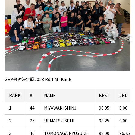
GRK最強決定戦2023 Rd.1 MTKlink
RANK
#
NAME
BEST
2ND
1
44
MIYAWAKI SHINJI
98.35
0.00
2
25
UEMATSU SEIJI
98.25
0.00
3
40
TOMONAGA RYUSUKE
98.00
96.75