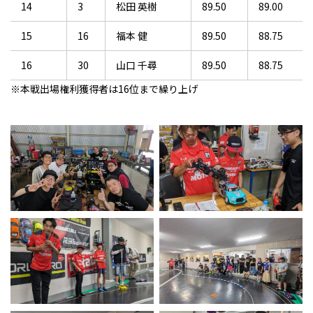
14
3
松田 英樹
89.50
89.00
15
16
福本 健
89.50
88.75
16
30
山口 千尋
89.50
88.75
※本戦出場権利獲得者は16位まで繰り上げ