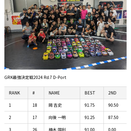
GRK最強決定戦2024 Rd.7 D-Port
RANK
#
NAME
BEST
2ND
1
18
岡 吉史
91.75
90.50
2
17
向後 一明
91.25
87.50
3
26
楠木 国利
91.00
0.00